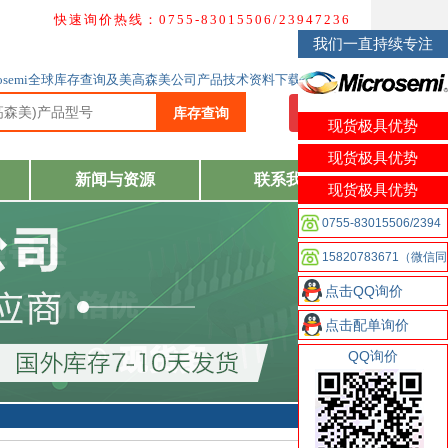
快速询价热线：0755-83015506/23947236
我们一直持续专注
Microsemi全球库存查询及美高森美公司产品技术资料下载
库存查询
我要询价
现货极具优势
现货极具优势
新闻与资源
联系我们
现货极具优势
0755-83015506/2394
7236
15820783671（微信同
步）
点击QQ询价
点击配单询价
QQ询价