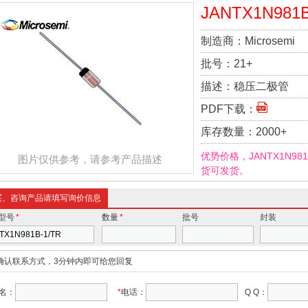
JANTX1N981B
制造商：
Microsemi
批号：
21+
描述：
稳压二极管
PDF下载：
库存数量：
2000+
优势价格，JANTX1N98
图片仅供参考，请参考产品描述
货可发货。
买、咨询产品请填写询价信息
型号
*
数量
*
批号
封装
确认联系方式，3分钟内即可给您回复
名：
*
电话：
Q Q：