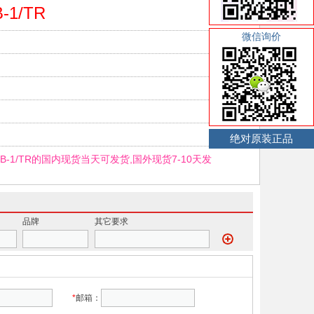
-1/TR
微信询价
绝对原装正品
1B-1/TR的国内现货当天可发货,国外现货7-10天发
品牌
其它要求
*
邮箱：