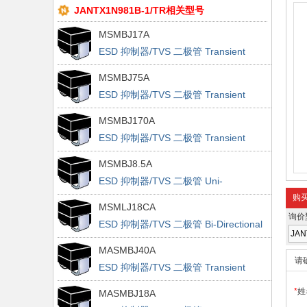
JANTX1N981B-1/TR相关型号
MSMBJ17A
ESD 抑制器/TVS 二极管 Transient
Voltage Suppressor
MSMBJ75A
ESD 抑制器/TVS 二极管 Transient
Voltage Suppressor
MSMBJ170A
ESD 抑制器/TVS 二极管 Transient
Voltage Suppressor
MSMBJ8.5A
ESD 抑制器/TVS 二极管 Uni-
Directional TVS
购
MSMLJ18CA
询价
ESD 抑制器/TVS 二极管 Bi-Directional
TVS
MASMBJ40A
请
ESD 抑制器/TVS 二极管 Transient
Voltage Suppressor
*
姓
MASMBJ18A